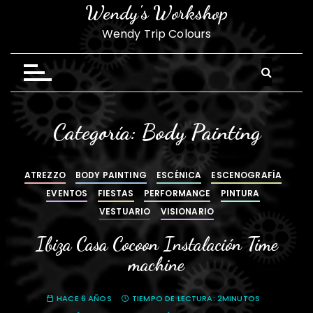
S
Wendy's Workshop
a
Wendy Trip Colours
l
t
a
r
a
Categoría:
Body Painting
l
c
o
ATREZZO
BODY PAINTING
ESCÉNICA
ESCENOGRAFÍA
n
EVENTOS
FIESTAS
PERFORMANCE
PINTURA
t
VESTUARIO
VISIONARIO
e
n
Ibiza Casa Cocoon Instalación Time
i
machine
d
o
HACE 6 AÑOS
TIEMPO DE LECTURA:
2MINUTOS