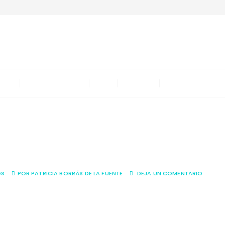
Wendy's Workshop
Wendy Trip Colours
OME
{FEED
{ME}
{I}}
TIENDA
🛒IR AL CARRIT
ne
OS
POR
PATRICIA BORRÁS DE LA FUENTE
DEJA UN COMENTARIO