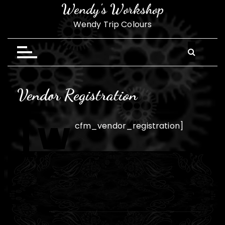
S
Wendy's Workshop
a
Wendy Trip Colours
l
t
a
r
a
Vendor Registration
l
c
[w
o
cfm_vendor_registration]
n
t
e
n
i
d
o